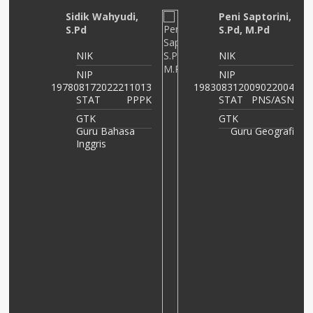
Sidik Wahyudi,
Peni Saptorini,
S.Pd
S.Pd, M.Pd
NIK
NIK
02
NIP
NIP
PK
197808172022211013
198308312009022004
STAT
PPPK
STAT
PNS/ASN
GTK
GTK
Guru Bahasa
Guru Geografi
Inggris