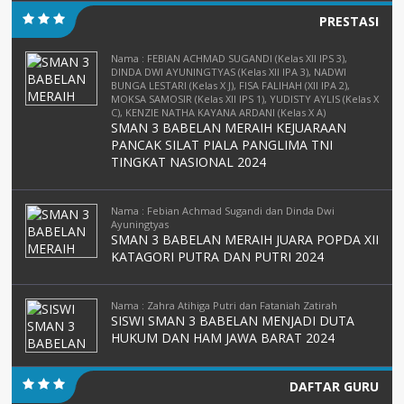
PRESTASI
Nama : FEBIAN ACHMAD SUGANDI (Kelas XII IPS 3),
DINDA DWI AYUNINGTYAS (Kelas XII IPA 3), NADWI
BUNGA LESTARI (Kelas X J), FISA FALIHAH (XII IPA 2),
MOKSA SAMOSIR (Kelas XII IPS 1), YUDISTY AYLIS (Kelas X
C), KENZIE NATHA KAYANA ARDANI (Kelas X A)
SMAN 3 BABELAN MERAIH KEJUARAAN
PANCAK SILAT PIALA PANGLIMA TNI
TINGKAT NASIONAL 2024
Nama : Febian Achmad Sugandi dan Dinda Dwi
Ayuningtyas
SMAN 3 BABELAN MERAIH JUARA POPDA XII
KATAGORI PUTRA DAN PUTRI 2024
Nama : Zahra Atihiga Putri dan Fataniah Zatirah
SISWI SMAN 3 BABELAN MENJADI DUTA
HUKUM DAN HAM JAWA BARAT 2024
DAFTAR GURU