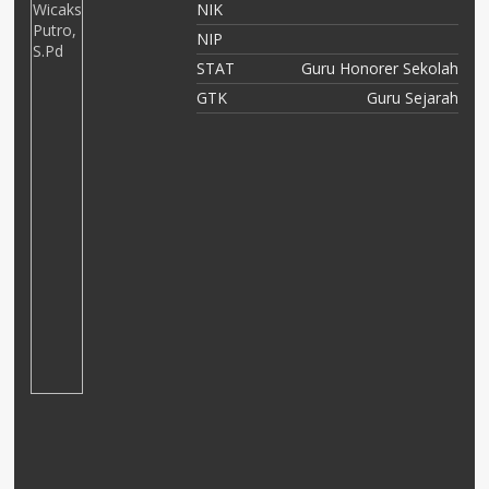
NIK
16
NIP
PK
STAT
Guru Honorer Sekolah
ka
GTK
Guru Sejarah