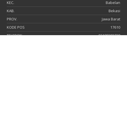
KEC.
Babelan
KAB.
Bekasi
PROV.
Jawa Barat
KODE POS
17610
TELEPON
02188383738
FAX
-
EMAIL
admin@smanegeri3babelan.sch.id
PRESTASI
Nama : FEBIAN ACHMAD SUGANDI (Kelas XII IPS 3), DINDA
DWI AYUNINGTYAS (Kelas XII IPA 3), NADWI BUNGA
LESTARI (Kelas X J), FISA FALIHAH (XII IPA 2), MOKSA
SAMOSIR (Kelas XII IPS 1), YUDISTY AYLIS (Kelas X C),
KENZIE NATHA KAYANA ARDANI (Kelas X A)
SMAN 3 BABELAN MERAIH KEJUARAAN
PANCAK SILAT PIALA PANGLIMA TNI
TINGKAT NASIONAL 2024
Nama : Febian Achmad Sugandi dan Dinda Dwi
Ayuningtyas