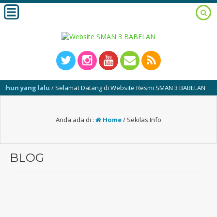
un yang lalu
/ Selamat Datang di Website Resmi SMAN 3 BABELAN
Anda ada di :
Home
/
Sekilas Info
BLOG