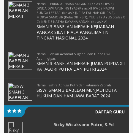
Nama : FEBIAN ACHMAD SUGANDI (Kelas XII IPS 3),
DINDA DWI AYUNINGTYAS (Kelas XII IPA 3), NADWI
BUNGA LESTARI (Kelas X J), FISA FALIHAH (XII IPA 2),
MOKSA SAMOSIR (Kelas XII IPS 1), YUDISTY AYLIS (Kelas X
C), KENZIE NATHA KAYANA ARDANI (Kelas X A)
SMAN 3 BABELAN MERAIH KEJUARAAN
PANCAK SILAT PIALA PANGLIMA TNI
TINGKAT NASIONAL 2024
Nama : Febian Achmad Sugandi dan Dinda Dwi
Ayuningtyas
SMAN 3 BABELAN MERAIH JUARA POPDA XII
KATAGORI PUTRA DAN PUTRI 2024
Nama : Zahra Atihiga Putri dan Fataniah Zatirah
SISWI SMAN 3 BABELAN MENJADI DUTA
HUKUM DAN HAM JAWA BARAT 2024
DAFTAR GURU
Rizky Wicaksono Putro, S.Pd