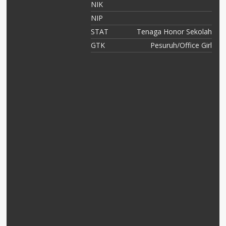
NIK
12
NIP
PK
STAT
Tenaga Honor Sekolah
ka
GTK
Pesuruh/Office Girl