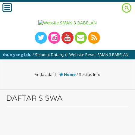
un yang lalu
/ Selamat Datang di Website Resmi SMAN 3 BABELAN
Anda ada di :
Home
/
Sekilas Info
DAFTAR SISWA