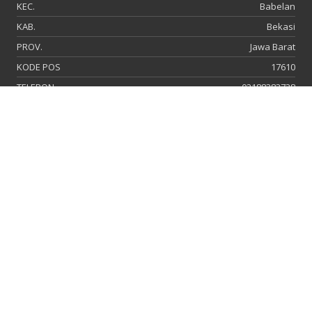
KEC.
Babelan
KAB.
Bekasi
PROV.
Jawa Barat
KODE POS
17610
TELEPON
02188383738
FAX
-
EMAIL
admin@smanegeri3babelan.sch.id
PRESTASI
Nama : FEBIAN ACHMAD SUGANDI (Kelas XII IPS 3), DINDA
DWI AYUNINGTYAS (Kelas XII IPA 3), NADWI BUNGA
LESTARI (Kelas X J), FISA FALIHAH (XII IPA 2), MOKSA
SAMOSIR (Kelas XII IPS 1), YUDISTY AYLIS (Kelas X C),
KENZIE NATHA KAYANA ARDANI (Kelas X A)
SMAN 3 BABELAN MERAIH KEJUARAAN
PANCAK SILAT PIALA PANGLIMA TNI
TINGKAT NASIONAL 2024
Nama : Febian Achmad Sugandi dan Dinda Dwi
Ayuningtyas