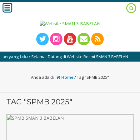
g lalu
/ Selamat Datang di Website Resmi SMAN 3 BABELAN
Anda ada di :
Home
/
Tag "SPMB 2025"
TAG "SPMB 2025"