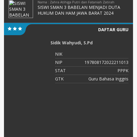
Nama : Zahra Atihiga Putri dan Fataniah Zatirah
SISWI SMAN 3 BABELAN MENJADI DUTA
HUKUM DAN HAM JAWA BARAT 2024
DAFTAR GURU
Sidik Wahyudi, S.Pd
NIK
NIP
197808172022211013
ah
STAT
PPPK
ah
GTK
Guru Bahasa Inggris