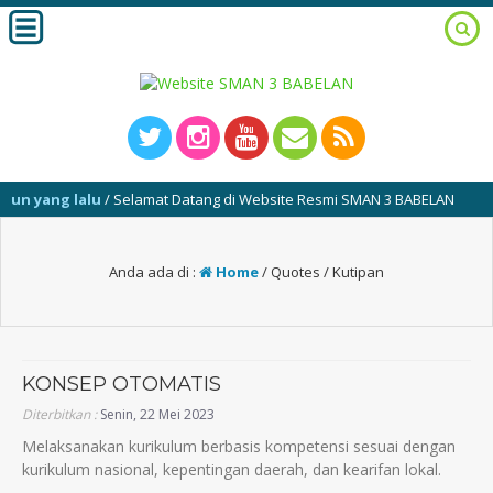
 yang lalu
/ Selamat Datang di Website Resmi SMAN 3 BABELAN
Anda ada di :
Home
/
Quotes / Kutipan
KONSEP OTOMATIS
Diterbitkan :
Senin, 22 Mei 2023
Melaksanakan kurikulum berbasis kompetensi sesuai dengan
kurikulum nasional, kepentingan daerah, dan kearifan lokal.