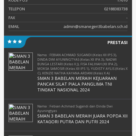
KODE POS
17610
TELEPON
02188383738
FAX
-
EMAIL
admin@smanegeri3babelan.sch.id
PRESTASI
Nama : FEBIAN ACHMAD SUGANDI (Kelas XII IPS 3),
DINDA DWI AYUNINGTYAS (Kelas XII IPA 3), NADWI
BUNGA LESTARI (Kelas X J), FISA FALIHAH (XII IPA 2),
MOKSA SAMOSIR (Kelas XII IPS 1), YUDISTY AYLIS (Kelas X
C), KENZIE NATHA KAYANA ARDANI (Kelas X A)
SMAN 3 BABELAN MERAIH KEJUARAAN
PANCAK SILAT PIALA PANGLIMA TNI
TINGKAT NASIONAL 2024
Nama : Febian Achmad Sugandi dan Dinda Dwi
Ayuningtyas
SMAN 3 BABELAN MERAIH JUARA POPDA XII
KATAGORI PUTRA DAN PUTRI 2024