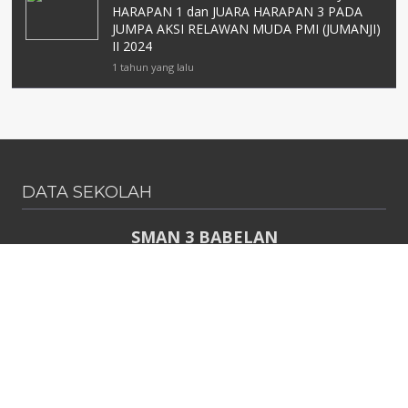
HARAPAN 1 dan JUARA HARAPAN 3 PADA
JUMPA AKSI RELAWAN MUDA PMI (JUMANJI)
II 2024
1 tahun yang lalu
DATA SEKOLAH
SMAN 3 BABELAN
NPSN : 69823285
Perum Pondok Ungu Permai Sektor V Blok G RT. 006/030
KEC.
Babelan
KAB.
Bekasi
PROV.
Jawa Barat
KODE POS
17610