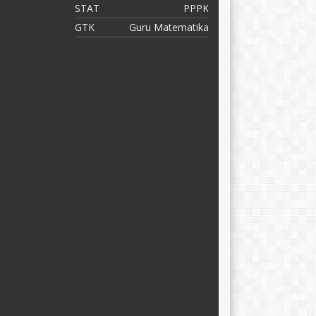
N
STAT
PPPK
S
GTK
Guru Matematika
G
G
K