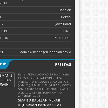
/030
.
Babelan
.
Bekasi
OV.
Jawa Barat
DE POS
17610
LEPON
02188383738
X
-
AIL
admin@smanegeri3babelan.sch.id
PRESTASI
Nama : FEBIAN ACHMAD SUGANDI (Kelas
XII IPS 3), DINDA DWI AYUNINGTYAS
(Kelas XII IPA 3), NADWI BUNGA LESTARI
(Kelas X J), FISA FALIHAH (XII IPA 2), MOKSA
SAMOSIR (Kelas XII IPS 1), YUDISTY AYLIS
(Kelas X C), KENZIE NATHA KAYANA
ARDANI (Kelas X A)
SMAN 3 BABELAN MERAIH
KEJUARAAN PANCAK SILAT