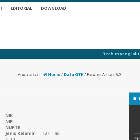
I
EDITORIAL
DOWNLOAD
3 tahun yang lalu
/ Selamat D
Anda ada di :
Home
/
Data GTK
/
Fardani Arfian, S.Si
NIK
:
NIP
:
NUPTK
:
Jenis Kelamin
: Laki-Laki
Per
T.T.L
: