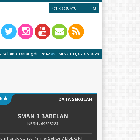
atang di Website Resmi SMAN 3 BABELAN
15
:
47
50
- MINGGU, 02-08-2026
DATA SEKOLAH
SMAN 3 BABELAN
NPSN : 69823285
um Pondok Ungu Permai Sektor V Blok G RT.