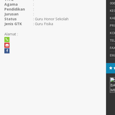
006
Agama
:
Pendidikan
:
KEC
Jurusan
:
KAB
Status
: Guru Honor Sekolah
Jenis GTK
: Guru Fisika
PR
KO
Alamat :
TE
FA
EM