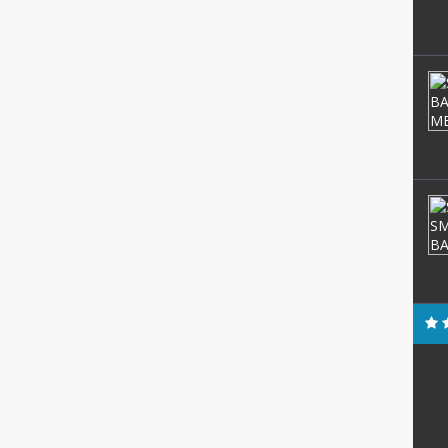
anggor,
Tri Okvita Handayani,
S.Pd
NIK