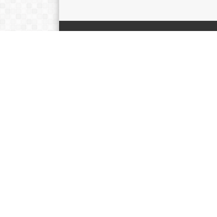
DATA SEKOLAH
SMAN 3 BABELAN
NPSN : 69823285
Perum Pondok Ungu Permai Sektor V Blok G RT.
006/030
KEC.
Bab
KAB.
Be
PROV.
Jawa 
KODE POS
1
TELEPON
0218838
FAX
EMAIL
admin@smanegeri3babelan.sc