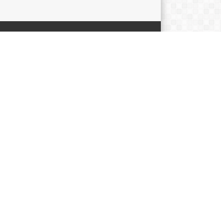
DUKUNG OLEH
ng Dinas Pendidikan Wil. IIIDinas Pendidikan
insi Jawa Barat