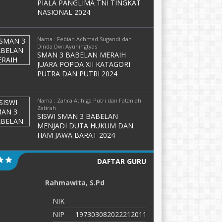
PIALA PANGLIMA TNI TINGKAT
NASIONAL 2024
Nama : Febian Achmad Sugandi dan
Dinda Dwi Ayuningtyas
SMAN 3 BABELAN MERAIH
JUARA POPDA XII KATAGORI
PUTRA DAN PUTRI 2024
Nama : Zahra Atihiga Putri dan Fataniah
Zatirah
SISWI SMAN 3 BABELAN
MENJADI DUTA HUKUM DAN
HAM JAWA BARAT 2024
DAFTAR GURU
Rahmawita, S.Pd
Ro
S.T
NIK
N
NIP
197303082022212011