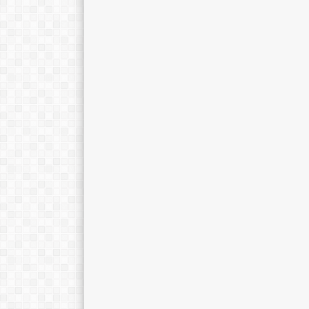
NIP
STAT
PPPK
STAT
GTK
Guru Matematika
GTK
Guru Pendidika
Kristen