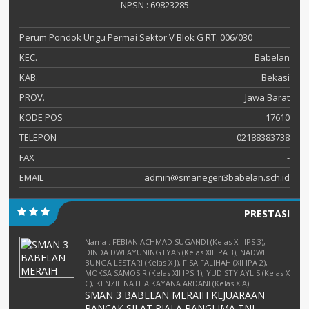
NPSN : 69823285
Perum Pondok Ungu Permai Sektor V Blok G RT. 006/030
KEC.
Babelan
KAB.
Bekasi
PROV.
Jawa Barat
KODE POS
17610
TELEPON
02188383738
FAX
-
EMAIL
admin@smanegeri3babelan.sch.id
PRESTASI
Nama : FEBIAN ACHMAD SUGANDI (Kelas XII IPS 3),
DINDA DWI AYUNINGTYAS (Kelas XII IPA 3), NADWI
BUNGA LESTARI (Kelas X J), FISA FALIHAH (XII IPA 2),
MOKSA SAMOSIR (Kelas XII IPS 1), YUDISTY AYLIS (Kelas X
C), KENZIE NATHA KAYANA ARDANI (Kelas X A)
SMAN 3 BABELAN MERAIH KEJUARAAN
PANCAK SILAT PIALA PANGLIMA TNI