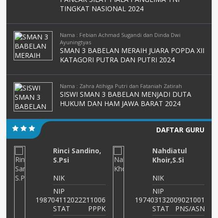
TINGKAT NASIONAL 2024
Nama : Febian Achmad Sugandi dan Dinda Dwi
Ayuningtyas
SMAN 3 BABELAN MERAIH JUARA POPDA XII
KATAGORI PUTRA DAN PUTRI 2024
Nama : Zahra Atihiga Putri dan Fataniah Zatirah
SISWI SMAN 3 BABELAN MENJADI DUTA
HUKUM DAN HAM JAWA BARAT 2024
DAFTAR GURU
Rinci Sandino,
Nahdiatul
S.Psi
Khoir,S.Si
NIK
NIK
NIP
NIP
04
198704112022211006
197403132009021001
SN
STAT
PPPK
STAT
PNS/ASN