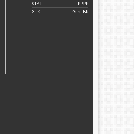
STAT
PPPK
S
GTK
Guru BK
G