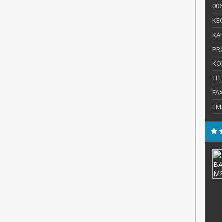
006
KEC
KAB
PR
KO
TE
FA
EM