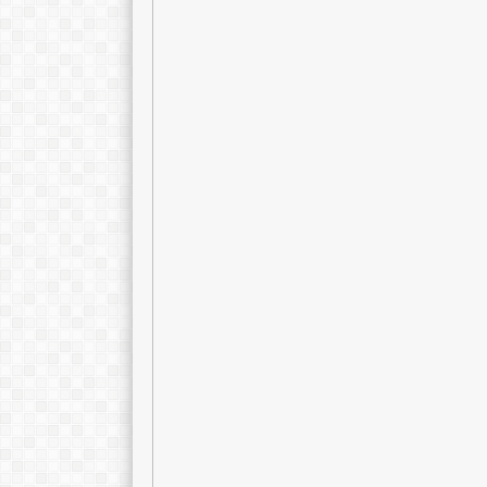
Rinci Sandino, S.Psi
Johari, S.Pd, M
NIK
NIK
NIP
198704112022211006
NIP
1972031