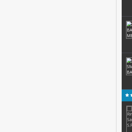
.Pd
Naswin
NIK
72008011004
NIP