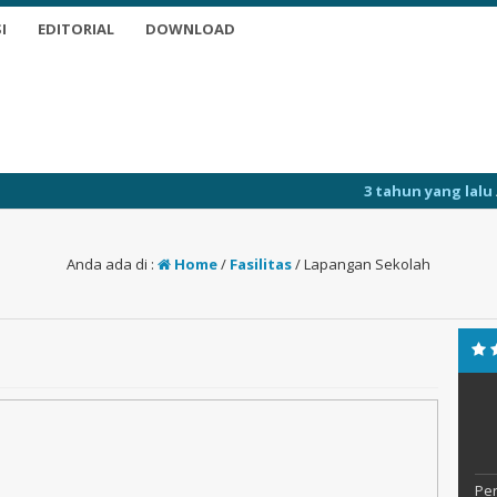
I
EDITORIAL
DOWNLOAD
3 tahun yang lalu
/ Selamat Dat
Anda ada di :
Home
/
Fasilitas
/
Lapangan Sekolah
Per