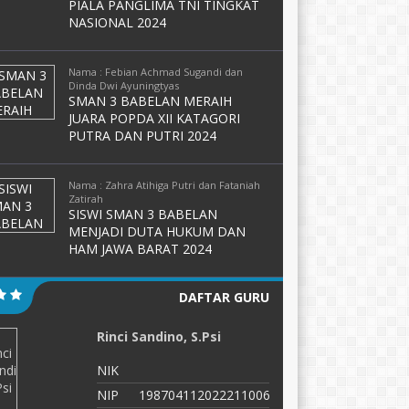
PIALA PANGLIMA TNI TINGKAT
NASIONAL 2024
Nama : Febian Achmad Sugandi dan
Dinda Dwi Ayuningtyas
SMAN 3 BABELAN MERAIH
JUARA POPDA XII KATAGORI
PUTRA DAN PUTRI 2024
Nama : Zahra Atihiga Putri dan Fataniah
Zatirah
SISWI SMAN 3 BABELAN
MENJADI DUTA HUKUM DAN
HAM JAWA BARAT 2024
DAFTAR GURU
Rinci Sandino, S.Psi
J
NIK
N
NIP
198704112022211006
N