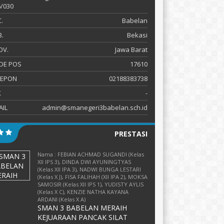
/030
.
Babelan
.
Bekasi
OV.
Jawa Barat
DE POS
17610
LEPON
02188383738
X
-
AIL
admin@smanegeri3babelan.sch.id
PRESTASI
Nama : FEBIAN ACHMAD SUGANDI (Kelas
XII IPS 3), DINDA DWI AYUNINGTYAS
(Kelas XII IPA 3), NADWI BUNGA LESTARI
(Kelas X J), FISA FALIHAH (XII IPA 2), MOKSA
SAMOSIR (Kelas XII IPS 1), YUDISTY AYLIS
(Kelas X C), KENZIE NATHA KAYANA
ARDANI (Kelas X A)
SMAN 3 BABELAN MERAIH
KEJUARAAN PANCAK SILAT