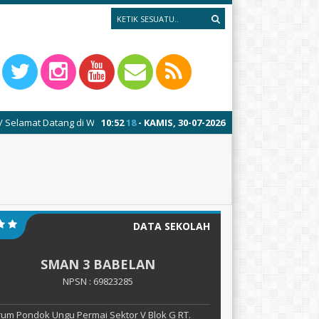
ang di Website Resmi SMAN 3 BABELAN
10
:
52
19
- KAMIS, 30-07-2026
DATA SEKOLAH
SMAN 3 BABELAN
NPSN : 69823285
um Pondok Ungu Permai Sektor V Blok G RT.