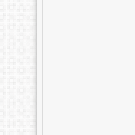
STAT
PPPK
STAT
GTK
Guru BK
GTK
Wak